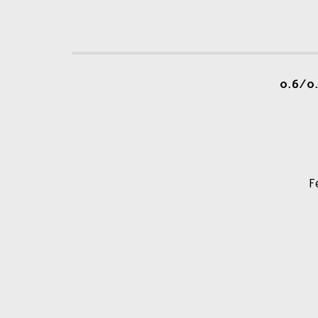
0.6/0.
F