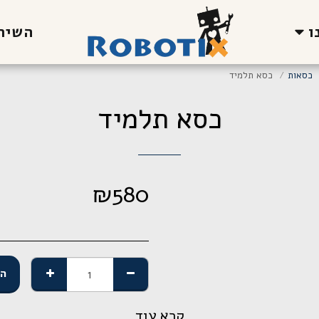
ו
השירו
כסאות
כסא תלמיד
כסא תלמיד
₪
580
הו
קרא עוד