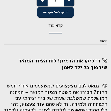
הוסף לסל הקניות
קרא עוד
תיאור
🚀
הדליקו את הדמיון! לוח הציור המואר
שיהפוך כל ילד לאמן
🎨
נמאס לכם מצעצועים שמשעממים אחרי חמש
דקות? הכירו את משטח הציור המואר – המתנה
המושלמת שמשלבת שעות של כיף יצירתי עם
התפתחות ולמידה. זה לא סתם עוד צעצוע; זהו
כלי קסום שמאפשר לילדים לצייר, להעתיק וללמוד