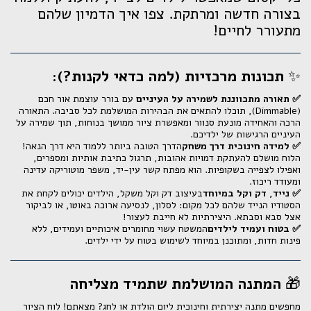
בצורה חדשה ומרתקת. צפו איך הדמיון שלהם
מתעורר לחיים!
✨
תכונות מרכזיות (למה כדאי לקנות?):
✅ תאורה מתכווננת לשמירה על העיניים
עם בורר עוצמת אור חכם
(Dimmable), תוכלו להתאים את הבהירות המושלמת לכל סביבה. התאורה
הרכה והאחידה מונעת סנוור ומאפשרת ציור ממושך בנוחות, תוך שמירה על
העיניים הרגישות של ילדיכם.
✅ למידה חינוכית דרך משחק
הדרך הטובה ביותר ללמוד היא דרך הנאה!
הלוח מושלם להעתקת דמויות אהובות, תרגול כתיבת אותיות ומספרים,
ואפילו לצפייה בשקופיות. הוא מפתח קשר עין-יד, משפר מוטוריקה עדינה
ומעודד ריכוז.
✅ נייד, דק וקל במיוחד
בעיצוב דק וקל משקל, הילדים יכולים לקחת את
הסטודיו הנייד שלהם לכל מקום: לסלון, לנסיעה ארוכה באוטו, או לביקור
אצל סבא וסבתא. היצירתיות לא חייבת לעצור!
✅ בטוח ועמיד לילדים
המשטח עשוי מחומרים איכותיים ועמידים, ללא
פינות חדות, ומתוכנן במיוחד לשימוש בטוח על ידי ילדים.
🎁
המתנה המושלמת שתמיד מצליחה
מחפשים מתנה יצירתית וחינוכית ליום הולדת או לחג? מצאתם! לוח הציור