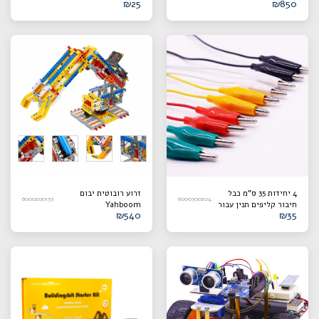
₪
25
₪
850
Omniduino עם גלגל Mecanum
4 יחידות 35 ס"מ כבל
זרוע רובוטית יבום
6000200153
6000300204
חיבור קליפים תנין עבור
Yahboom
₪
540
₪
35
programmable Arm:bit
BBC micro:bit
based on Micro:bit
V2/V1.5