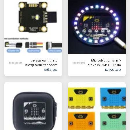
לוח הרחבת Micro:bit
מודול זיהוי צבע של
6000300535
6000300319
RGB LED halo מותאם ל-
Yahboom תואם קליפס
₪
62.90
₪
150.00
Micro:bit 1.5/V2
תנין/קו DuPont/כבל
PH2.0