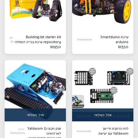
ערכת Smartduino
Building:bit starter kit
GF-
Smartduino
arduino
repository ערכת בנייה התחלה
390
₪
950
₪
350
של יסודות התכנות של מיקרוביט
אזל המלאי
אזל המלאי
לוח הרחבת חיישן
טנק חכם Yahboom G1
YAH-
6000400160
Yahboom עם יציאת
לארדואינו
6000200084