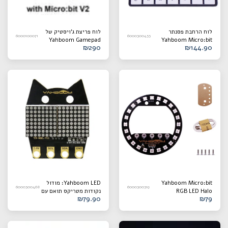
לוח הרחבת פסנתר
לוח פריצת ג'ויסטיק של
6000100071
6000300453
Yahboom Gamepad
Yahboom Micro:bit
₪
290
₪
144.90
תואם ללוח Micro:bit
עבור BBC Micro:bit
V2/V1.5
V2/V1.5
Yahboom Micro:bit
Yahboom LED: מודול
6000300468
6000300319
RGB LED Halo
נקודות מטריקס תואם עם
₪
79.90
₪
79
Expansion Board
תפס תנין/קו
Compatible With
DuPont/כבל PH2.0
Micro:bit V1.5/V2