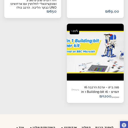
זהו רובוט טנקים מגניב
PH2.0 עבור World of
ופונקציונאלי לחלוטין עם ארדואינו
Module תואם ל-BBC
UNO כבקר הליבה. הרכב כולו
Micro:bit Arduino
₪
650
₪
89.00
מאמץ מסגרת סגסוגת אלומיניום
Raspberry Pi Pico
מעובה כחולה 2 מ"מ. מרבית
הרכיבים מחוברים באמצעות עמוד
בורג ונחושת, וכמה חלקים מעוצבים
באמצעות השקע נגד הפוך. הערכה
כוללת את כל האביזרים להנעת
-20%
הרובוט. אתה יכול לבנות רובוט
משלך בכמה שלבים פשוטים של
הרכבה וניקוי באגים בתוכנה וללמוד
הכל על ארדואינו UNO, רובוטים,
חיישנים, תקשורת Bluetooth
והימנעות ממכשולים ושליטה
מרחוק אלחוטית. שמרנו כמה
ממשקים בלוח ההרחבה
הרב-פונקציונלי BST-4WD.
משתמשים יכולים להוסיף מאוורר,
חיישני אינפרא אדום, מודול אפור
וכן הלאה, או להשתמש במודולים
בערכה שלנו לפיתוח משני. הרובוט
יכול לשמש ללמידה אישית,
תחרויות משמעת או יצירות DIY
מגה ביט - ערכת הרכבה 16
והוא יופיע היטב בהיבטים רבים.
D10414
דגמים - 16 in 1 Building:bit
תכונה ניתן להרכיב את הרובוט הזה
₪
1200
Super kit Programmable
בכמה שלבים פשוטים ללא מעגלי
₪
1500
ריתוך. הרכב כולו מאמץ שלדות
building block kit
מוצקות מסגסוגת אלומיניום, מנועי
compatible without BBC
370 הספקים גבוהים, חיבורי מתכת,
Micro:bit V1.5/ V2 board
ולהקות זחל איכותיות. לוח הרחבה
רב-פונקציונלי BST-4WD מצויד
בממשקים מסוימים של חיישנים
ומודולי תקשורת, והוא תואם לשני
בקרי ליבה: Arduino UNO ו-
לעמוד הבית
קטלוג
אודותינו
השירותים שלנו
עוד