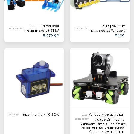
ערכת שעון לביש
Yahboom HelloBot
6000200070
6000100795
Wrist:bit מבוססת על לוח
micro:bit STEM מכונית
₪
979.90
₪
120
BBC Micro:bit V2/V1.5
רובוט חכמה תואמת ללוח
Micro:bit V2/1.5
רובוט חכם של Yahboom
9G SG90 מיקרו סרוו מנוע
9G SG90
YAH-
Omniduino עם גלגל
6000200207
Yahboom Omniduino smart
Mecanum
robot with Mecanum Wheel
רובוט חכם של Yahboom