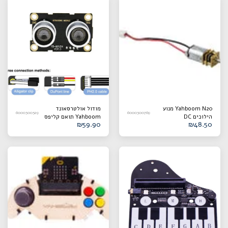
זמזם פסיבי, מקלט אינפרא אדום
ומכשירים נפוצים אחרים. יש לשמור
על ממשקים מיוחדים כגון תצוגת
OLED, IIC, סדרתי, סרגל תאורה
RGB וממשק סרוו לפשט את המעגל
ולהרחיק את הנסיין מהחיווט
המבולגן והמסורבל.
Yahboom N20 מנוע
מודול אולטרסאונד
6000300529
6000300769
הילוכים DC
Yahboom תואם קליפס
₪
59.90
₪
48.50
תנין/קו DuPont/כבל
PH2.0