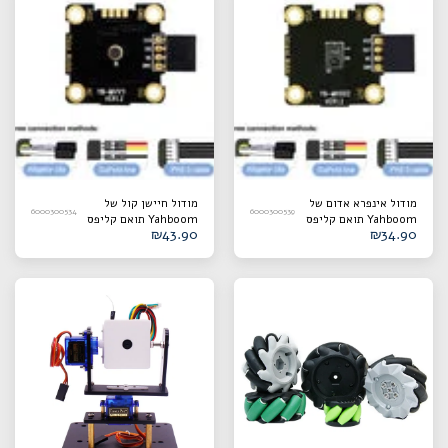
מודול אינפרא אדום של
מודול חיישן קול של
6000300534
6000300539
Yahboom תואם קליפס
Yahboom תואם קליפס
₪
43.90
₪
34.90
תנין/קו דופונט/כבל
תנין/קו DuPont/כבל
PH2.0
PH2.0