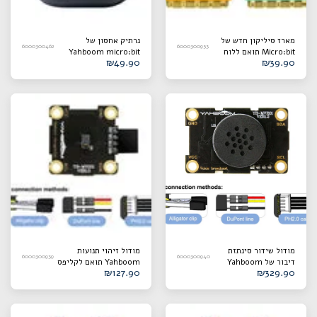
מארז סיליקון חדש של
נרתיק אחסון של
6000300462
6000300953
Micro:bit תואם ללוח
Yahboom micro:bit
₪
49.90
₪
39.90
V1.5/V2
מודול שידור סינתזת
מודול זיהוי תנועות
6000300939
6000300940
דיבור של Yahboom
Yahboom תואם לקליפס
₪
127.90
₪
329.90
תואם קליפס תנין/קו
תנין/קו DuPont/כבל
DuPont/כבל PH2.0
PH2.0