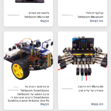
קולקציית גלגלי
פלטפורמת תצלום
6000300470
6000301145
Yahboom Micro:bit
Yahboom Mecanum
₪
450
₪
297.00
עבור מכונית רובוט עשה
מצלמה
זאת בעצמך
Micro:bit לוח הרחבה
ערכת סופר רובוט של
YAH-
6000300571
משודרג של קליפ תנין
Yahboom Smartduino
6000200060
ערכת המתנע של Yahboom
ורובוט חכם 2in1 ל-
Smartduino ורובוט חכם 2in1 ל-
Arduino Uno R3 עובד
Arduino Uno R3 תואם Scratch3.0
עם שפת Scratch3.0
₪
450
₪
99.00
ערכת סופר רובוט של Yahboom
Smartduino ורובוט חכם 2in1 ל-
Arduino Uno R3 עובד עם שפת